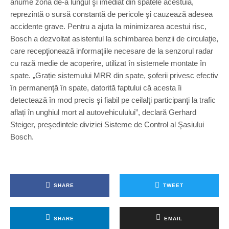
anume zona de-a lungul şi imediat din spatele acestuia,
reprezintă o sursă constantă de pericole şi cauzează adesea
accidente grave. Pentru a ajuta la minimizarea acestui risc,
Bosch a dezvoltat asistentul la schimbarea benzii de circulaţie,
care recepţionează informaţiile necesare de la senzorul radar
cu rază medie de acoperire, utilizat în sistemele montate în
spate. „Grație sistemului MRR din spate, şoferii privesc efectiv
în permanenţă în spate, datorită faptului că acesta îi
detectează în mod precis şi fiabil pe ceilalţi participanţi la trafic
aflați în unghiul mort al autovehiculului”, declară Gerhard
Steiger, preşedintele diviziei Sisteme de Control al Şasiului
Bosch.
SHARE
TWEET
SHARE
EMAIL