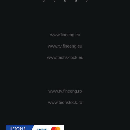
www.fineeng.eu
www.tv.fineeng.eu
www.techs-tock.eu
www.tv.fineeng.ro
www.techstock.ro