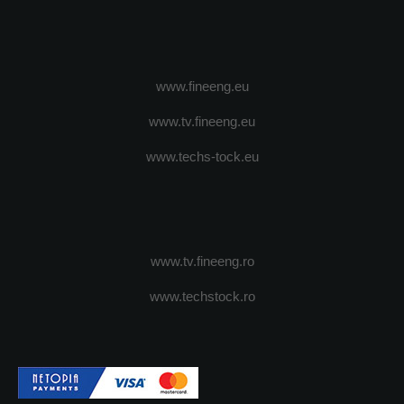
www.fineeng.eu
www.tv.fineeng.eu
www.techs-tock.eu
www.tv.fineeng.ro
www.techstock.ro