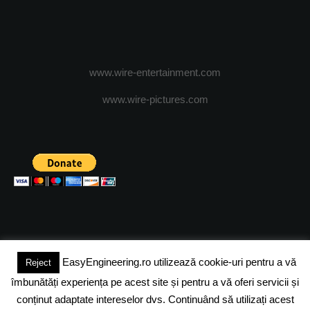
www.wire-entertainment.com
www.wire-pictures.com
EasyEngineering.ro utilizează cookie-uri pentru a vă
Reject
(c) 2024 - FineEngineeringMagazine. All rights reserved.
îmbunătăți experiența pe acest site și pentru a vă oferi servicii și
DESPRE NOI
ADVERTISING
JOBS
DESPRE COOKIES
conținut adaptate intereselor dvs. Continuând să utilizați acest