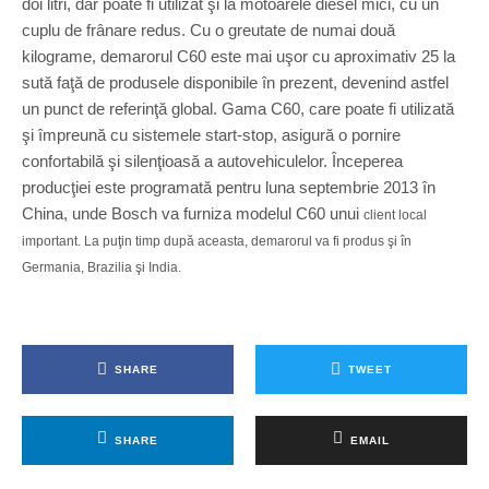
doi litri, dar poate fi utilizat şi la motoarele diesel mici, cu un
cuplu de frânare redus. Cu o greutate de numai două
kilograme, demarorul C60 este mai uşor cu aproximativ 25 la
sută faţă de produsele disponibile în prezent, devenind astfel
un punct de referinţă global. Gama C60, care poate fi utilizată
şi împreună cu sistemele start-stop, asigură o pornire
confortabilă şi silenţioasă a autovehiculelor. Începerea
producţiei este programată pentru luna septembrie 2013 în
China, unde Bosch va furniza modelul C60 unui
client local
important. La puţin timp după aceasta, demarorul va fi produs şi în
Germania, Brazilia şi India.
SHARE
TWEET
SHARE
EMAIL