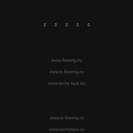
www.fineeng.eu
www.tv.fineeng.eu
www.techs-tock.eu
www.tv.fineeng.ro
www.techstock.ro