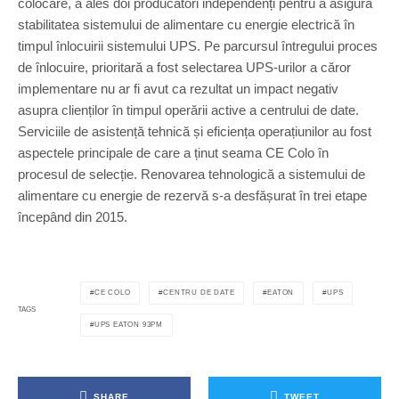
colocare, a ales doi producători independenți pentru a asigura
stabilitatea sistemului de alimentare cu energie electrică în
timpul înlocuirii sistemului UPS. Pe parcursul întregului proces
de înlocuire, prioritară a fost selectarea UPS-urilor a căror
implementare nu ar fi avut ca rezultat un impact negativ
asupra clienților în timpul operării active a centrului de date.
Serviciile de asistență tehnică și eficiența operațiunilor au fost
aspectele principale de care a ținut seama CE Colo în
procesul de selecție. Renovarea tehnologică a sistemului de
alimentare cu energie de rezervă s-a desfășurat în trei etape
începând din 2015.
CE COLO
CENTRU DE DATE
EATON
UPS
TAGS
UPS EATON 93PM
SHARE
TWEET