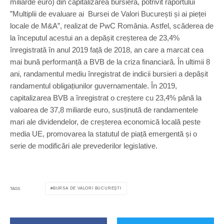
miliarde euro) din capitalizarea bursieră, potrivit raportului
”Multiplii de evaluare ai Bursei de Valori București și ai pieței
locale de M&A”, realizat de PwC România. Astfel, scăderea de
la începutul acestui an a depășit creșterea de 23,4%
înregistrată în anul 2019 față de 2018, an care a marcat cea
mai bună performanță a BVB de la criza financiară. În ultimii 8
ani, randamentul mediu înregistrat de indicii bursieri a depășit
randamentul obligațiunilor guvernamentale. În 2019,
capitalizarea BVB a înregistrat o creștere cu 23,4% până la
valoarea de 37,8 miliarde euro, susținută de randamentele
mari ale dividendelor, de creșterea economică locală peste
media UE, promovarea la statutul de piață emergentă și o
serie de modificări ale prevederilor legislative.
BURSA DE VALORI BUCUREȘTI
TAGS