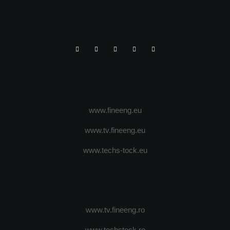
www.fineeng.eu
www.tv.fineeng.eu
www.techs-tock.eu
www.tv.fineeng.ro
www.techstock.ro