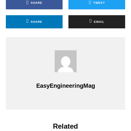
SHARE
TWEET
SHARE
EMAIL
EasyEngineeringMag
Related