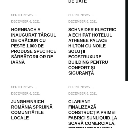
DE DATE
SPRINT NEWS
·
SPRINT NEWS
·
DECEMBER 6, 2021
DECEMBER 6, 2021
HORNBACH A
SCHNEIDER ELECTRIC
INAUGURAT TÂRGUL
A ECHIPAT HOTELUL
DE CRÃCIUN CU
ATHENEE PALACE
PESTE 1.000 DE
HILTON CU NOILE
PRODUSE SPECIFICE
SOLUȚII
SÃRBÃTORILOR DE
ECOSTRUXURE
IARNÃ
BUILDING PENTRU
CONFORT ȘI
SIGURANȚÃ
SPRINT NEWS
·
SPRINT NEWS
·
DECEMBER 6, 2021
DECEMBER 6, 2021
JUNGHEINRICH
CLARIANT
ROMÂNIA SPRIJINÃ
FINALIZEAZÃ
COMUNITÃTILE
CONSTRUCȚIA PRIMEI
LOCALE
FABRICI SUNLIQUID,LA
SCARÃ COMERCIALÃ,