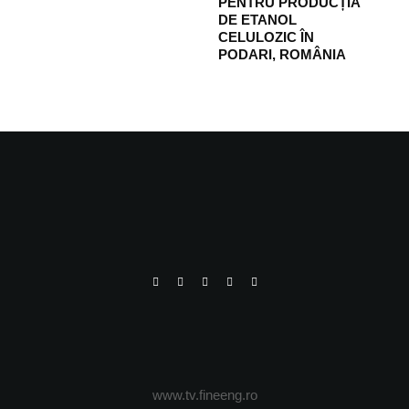
PENTRU PRODUCȚIA
DE ETANOL
CELULOZIC ÎN
PODARI, ROMÂNIA
www.tv.fineeng.ro