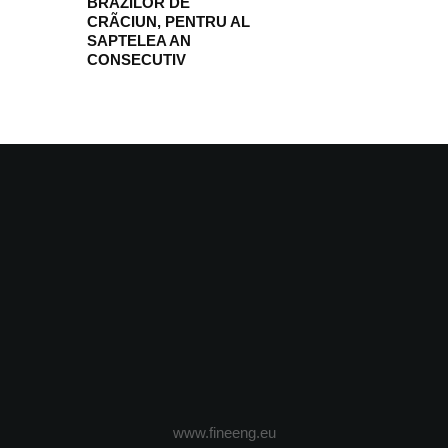
BRAZILOR DE
CRÃCIUN, PENTRU AL
SAPTELEA AN
CONSECUTIV
www.fineeng.eu