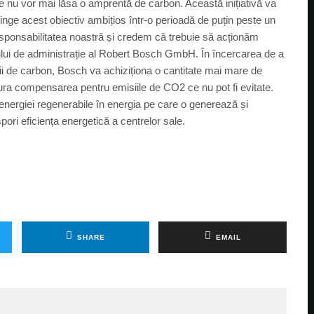
ive nu vor mai lăsa o amprentă de carbon. Această inițiativă va
nge acest obiectiv ambițios într-o perioadă de puțin peste un
esponsabilitatea noastră și credem că trebuie să acționăm
lui de administrație al Robert Bosch GmbH. În încercarea de a
isii de carbon, Bosch va achiziționa o cantitate mai mare de
igura compensarea pentru emisiile de CO2 ce nu pot fi evitate.
nergiei regenerabile în energia pe care o generează și
pori eficiența energetică a centrelor sale.
SHARE
EMAIL