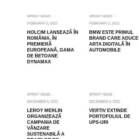
SPRINT NEWS
·
SPRINT NEWS
·
FEBRUARY 2, 2022
FEBRUARY 2, 2022
HOLCIM LANSEAZÃ ÎN
BMW ESTE PRIMUL
ROMÂNIA, ÎN
BRAND CARE ADUCE
PREMIERÃ
ARTA DIGITALÃ ÎN
EUROPEANÃ, GAMA
AUTOMOBILE
DE BETOANE
DYNAMAX
SPRINT NEWS
·
SPRINT NEWS
·
DECEMBER 6, 2021
DECEMBER 6, 2021
LEROY MERLIN
VERTIV EXTINDE
ORGANIZEAZÃ
PORTOFOLIUL DE
CAMPANIA DE
UPS-URI
VÂNZARE
SUSTENABILÃ A