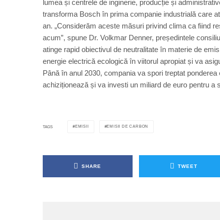
lumea și centrele de inginerie, producție și administrat
transforma Bosch în prima companie industrială care ati
an. „Considerăm aceste măsuri privind clima ca fiind r
acum”, spune Dr. Volkmar Denner, președintele consiliu
atinge rapid obiectivul de neutralitate în materie de em
energie electrică ecologică în viitorul apropiat și va as
Până în anul 2030, compania va spori treptat ponderea e
achiziționează și va investi un miliard de euro pentru a s
EMISII
EMISII DE CARBON
TAGS
SHARE
TWEET