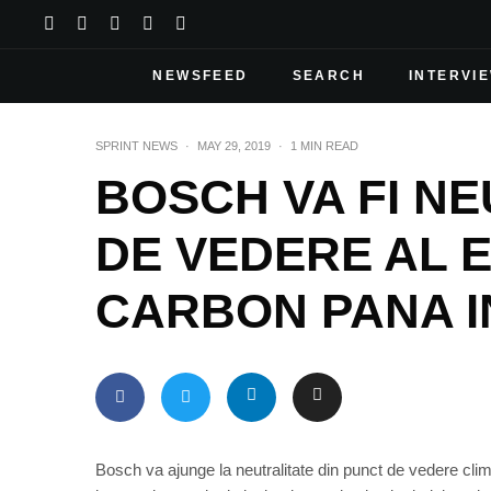
NEWSFEED
SEARCH
INTERVI
SPRINT NEWS
·
MAY 29, 2019
·
1 MIN READ
BOSCH VA FI N
DE VEDERE AL E
CARBON PANA I
Bosch va ajunge la neutralitate din punct de vedere clima