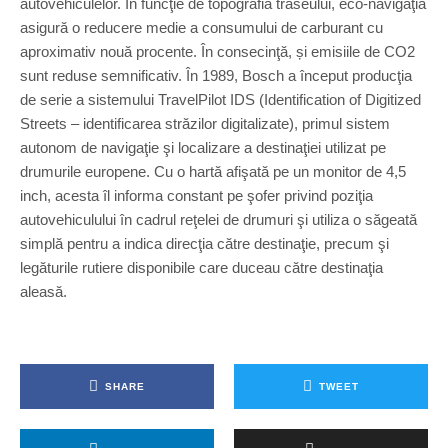
autovehiculelor. În funcţie de topografia traseului, eco-navigaţia
asigură o reducere medie a consumului de carburant cu
aproximativ nouă procente. În consecinţă, și emisiile de CO2
sunt reduse semnificativ. În 1989, Bosch a început producţia
de serie a sistemului TravelPilot IDS (Identification of Digitized
Streets – identificarea străzilor digitalizate), primul sistem
autonom de navigaţie şi localizare a destinaţiei utilizat pe
drumurile europene. Cu o hartă afişată pe un monitor de 4,5
inch, acesta îl informa constant pe şofer privind poziţia
autovehiculului în cadrul reţelei de drumuri şi utiliza o săgeată
simplă pentru a indica direcţia către destinaţie, precum şi
legăturile rutiere disponibile care duceau către destinaţia
aleasă.
SHARE
TWEET