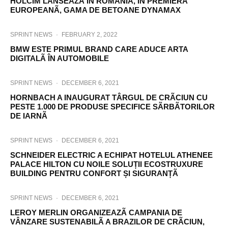
HOLCIM LANSEAZÃ ÎN ROMÂNIA, ÎN PREMIERÃ
EUROPEANÃ, GAMA DE BETOANE DYNAMAX
SPRINT NEWS
·
FEBRUARY 2, 2022
BMW ESTE PRIMUL BRAND CARE ADUCE ARTA
DIGITALÃ ÎN AUTOMOBILE
SPRINT NEWS
·
DECEMBER 6, 2021
HORNBACH A INAUGURAT TÂRGUL DE CRÃCIUN CU
PESTE 1.000 DE PRODUSE SPECIFICE SÃRBÃTORILOR
DE IARNÃ
SPRINT NEWS
·
DECEMBER 6, 2021
SCHNEIDER ELECTRIC A ECHIPAT HOTELUL ATHENEE
PALACE HILTON CU NOILE SOLUȚII ECOSTRUXURE
BUILDING PENTRU CONFORT ȘI SIGURANȚÃ
SPRINT NEWS
·
DECEMBER 6, 2021
LEROY MERLIN ORGANIZEAZÃ CAMPANIA DE
VÂNZARE SUSTENABILÃ A BRAZILOR DE CRÃCIUN,