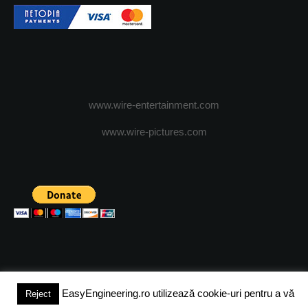
www.wire-entertainment.com
www.wire-pictures.com
EasyEngineering.ro utilizează cookie-uri pentru a vă
Reject
(c) 2024 - FineEngineeringMagazine. All rights reserved.