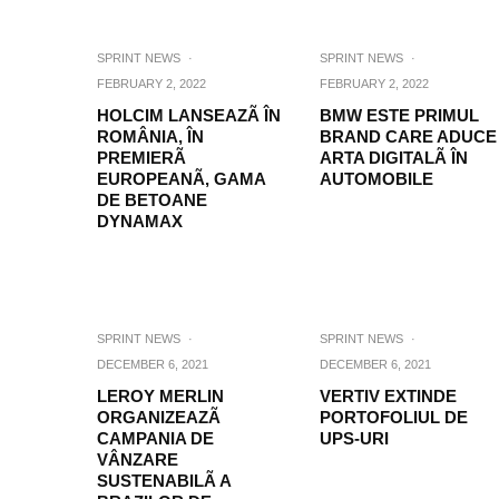
SPRINT NEWS
·
SPRINT NEWS
·
FEBRUARY 2, 2022
FEBRUARY 2, 2022
HOLCIM LANSEAZÃ ÎN
BMW ESTE PRIMUL
ROMÂNIA, ÎN
BRAND CARE ADUCE
PREMIERÃ
ARTA DIGITALÃ ÎN
EUROPEANÃ, GAMA
AUTOMOBILE
DE BETOANE
DYNAMAX
SPRINT NEWS
·
SPRINT NEWS
·
DECEMBER 6, 2021
DECEMBER 6, 2021
LEROY MERLIN
VERTIV EXTINDE
ORGANIZEAZÃ
PORTOFOLIUL DE
CAMPANIA DE
UPS-URI
VÂNZARE
SUSTENABILÃ A