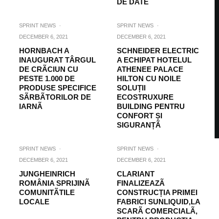
DE DATE
SPRINT NEWS
·
SPRINT NEWS
·
DECEMBER 6, 2021
DECEMBER 6, 2021
HORNBACH A
SCHNEIDER ELECTRIC
INAUGURAT TÂRGUL
A ECHIPAT HOTELUL
DE CRÃCIUN CU
ATHENEE PALACE
PESTE 1.000 DE
HILTON CU NOILE
PRODUSE SPECIFICE
SOLUȚII
SÃRBÃTORILOR DE
ECOSTRUXURE
IARNÃ
BUILDING PENTRU
CONFORT ȘI
SIGURANȚÃ
SPRINT NEWS
·
SPRINT NEWS
·
DECEMBER 6, 2021
DECEMBER 6, 2021
JUNGHEINRICH
CLARIANT
ROMÂNIA SPRIJINÃ
FINALIZEAZÃ
COMUNITÃTILE
CONSTRUCȚIA PRIMEI
LOCALE
FABRICI SUNLIQUID,LA
SCARÃ COMERCIALÃ,