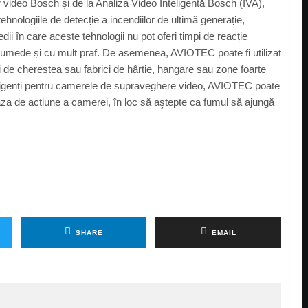
r video Bosch și de la Analiza Video Inteligentă Bosch (IVA),
ehnologiile de detecție a incendiilor de ultimă generație,
dii în care aceste tehnologii nu pot oferi timpi de reacție
ne umede și cu mult praf. De asemenea, AVIOTEC poate fi utilizat
ici de cherestea sau fabrici de hârtie, hangare sau zone foarte
nteligenți pentru camerele de supraveghere video, AVIOTEC poate
raza de acțiune a camerei, în loc să aştepte ca fumul să ajungă
SHARE
EMAIL