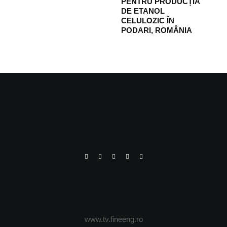
PENTRU PRODUCȚIA
DE ETANOL
CELULOZIC ÎN
PODARI, ROMÂNIA
www.tv.fineeng.ro