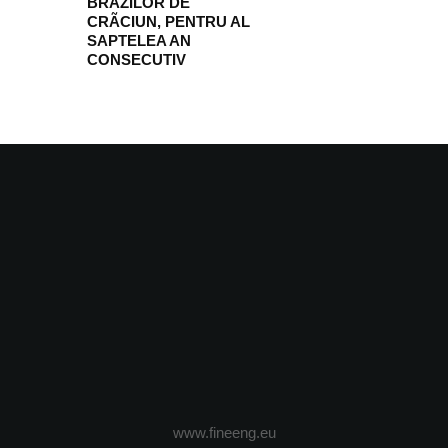
BRAZILOR DE
CRÃCIUN, PENTRU AL
SAPTELEA AN
CONSECUTIV
www.fineeng.eu