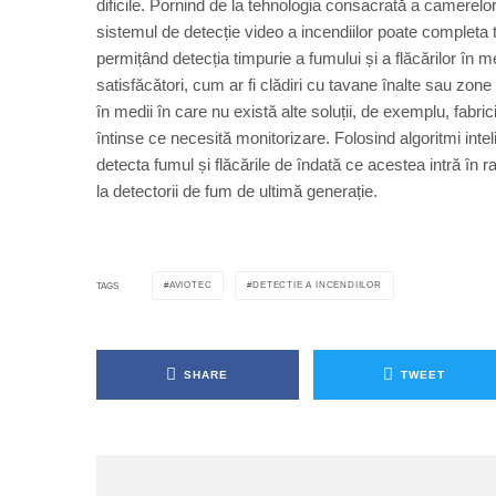
dificile. Pornind de la tehnologia consacrată a camerelo
sistemul de detecție video a incendiilor poate completa t
permițând detecția timpurie a fumului și a flăcărilor în me
satisfăcători, cum ar fi clădiri cu tavane înalte sau zo
în medii în care nu există alte soluții, de exemplu, fabr
întinse ce necesită monitorizare. Folosind algoritmi i
detecta fumul și flăcările de îndată ce acestea intră în 
la detectorii de fum de ultimă generație.
AVIOTEC
DETECTIE A INCENDIILOR
TAGS
SHARE
TWEET