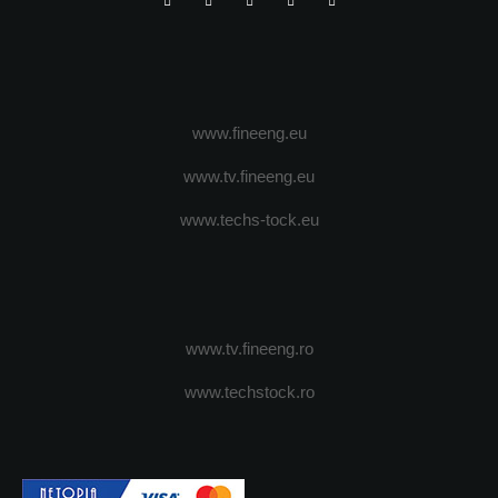
www.fineeng.eu
www.tv.fineeng.eu
www.techs-tock.eu
www.tv.fineeng.ro
www.techstock.ro