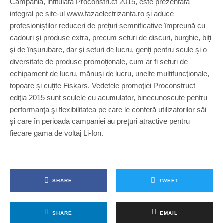
Campania, intitulată Proconstruct 2015, este prezentată
integral pe site-ul www.fazaelectrizanta.ro şi aduce
profesioniştilor reduceri de preţuri semnificative împreună cu
cadouri şi produse extra, precum seturi de discuri, burghie, biţi
şi de înşurubare, dar şi seturi de lucru, genţi pentru scule şi o
diversitate de produse promoţionale, cum ar fi seturi de
echipament de lucru, mănuşi de lucru, unelte multifuncţionale,
topoare şi cuţite Fiskars. Vedetele promoţiei Proconstruct
ediţia 2015 sunt sculele cu acumulator, binecunoscute pentru
performanţa şi flexibilitatea pe care le conferă utilizatorilor săi
şi care în perioada campaniei au preţuri atractive pentru
fiecare gama de voltaj Li-Ion.
SHARE
TWEET
SHARE
EMAIL