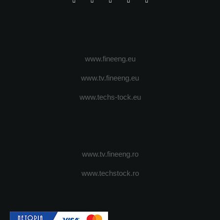
www.fineeng.eu
www.tv.fineeng.eu
www.techs-tock.eu
www.tv.fineeng.ro
www.techstock.ro