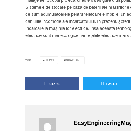
inteligente. Scopul proiectului este să asigure o disponib
Sistemele de stocare pe bază de baterii ale mașinilor el
ce sunt acumulatoarele pentru telefoanele mobile: un acum
cablurile incomode ale încărcătorului. În prezent, șoferi
încărcare la mașinile lor electrice. Însă această tehnolo
electrice sunt mai ecologice, iar rețelele electrice mai st
BILAWE
INCARCARE
TAGS
SHARE
TWEET
EasyEngineeringMa