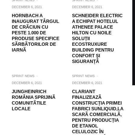
SPRINT NEWS
·
SPRINT NEWS
·
DECEMBER 6, 2021
DECEMBER 6, 2021
HORNBACH A
SCHNEIDER ELECTRIC
INAUGURAT TÂRGUL
A ECHIPAT HOTELUL
DE CRÃCIUN CU
ATHENEE PALACE
PESTE 1.000 DE
HILTON CU NOILE
PRODUSE SPECIFICE
SOLUȚII
SÃRBÃTORILOR DE
ECOSTRUXURE
IARNÃ
BUILDING PENTRU
CONFORT ȘI
SIGURANȚÃ
SPRINT NEWS
·
SPRINT NEWS
·
DECEMBER 6, 2021
DECEMBER 6, 2021
JUNGHEINRICH
CLARIANT
ROMÂNIA SPRIJINÃ
FINALIZEAZÃ
COMUNITÃTILE
CONSTRUCȚIA PRIMEI
LOCALE
FABRICI SUNLIQUID,LA
SCARÃ COMERCIALÃ,
PENTRU PRODUCȚIA
DE ETANOL
CELULOZIC ÎN