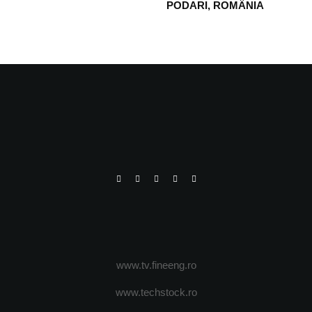
PODARI, ROMÂNIA
www.tv.fineeng.ro
www.techstock.ro