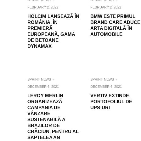
SPRINT NEWS
·
SPRINT NEWS
·
FEBRUARY 2, 2022
FEBRUARY 2, 2022
HOLCIM LANSEAZÃ ÎN
BMW ESTE PRIMUL
ROMÂNIA, ÎN
BRAND CARE ADUCE
PREMIERÃ
ARTA DIGITALÃ ÎN
EUROPEANÃ, GAMA
AUTOMOBILE
DE BETOANE
DYNAMAX
SPRINT NEWS
·
SPRINT NEWS
·
DECEMBER 6, 2021
DECEMBER 6, 2021
LEROY MERLIN
VERTIV EXTINDE
ORGANIZEAZÃ
PORTOFOLIUL DE
CAMPANIA DE
UPS-URI
VÂNZARE
SUSTENABILÃ A
BRAZILOR DE
CRÃCIUN, PENTRU AL
SAPTELEA AN