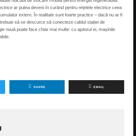
ilitate ridicată de stocare mobilă pentru energia regenerabilă.
ectrice ar putea deveni în curând pentru rețelele electrice ceea
ulator extern. În realitate sunt foarte practice – dacă nu ar fi
i trebuie să se descurce să conecteze cablul stației de
gie nouă poate face chiar mai multe: cu ajutorul ei, mașinile
abile.
SHARE
EMAIL
g