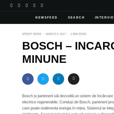
NEWSFEED
SEARCH
INTERVI
SPRINT NEWS
·
MARCH 6, 2017
·
1 MIN READ
BOSCH – INCAR
MINUNE
Bosch și partenerii săi dezvoltă un sistem de încărcare 
electrice regenerabile. Conduși de Bosch, partenerii pr
care poate realimenta energia în rețea. Sistemul ar integ