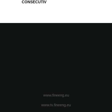
CONSECUTIV
www.fineeng.eu
www.tv.fineeng.eu