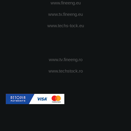
www.fineeng.eu
www.tv.fineeng.eu
www.techs-tock.eu
www.tv.fineeng.ro
www.techstock.ro