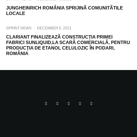
JUNGHEINRICH ROMÂNIA SPRIJINÃ COMUNITÃTILE
LOCALE
SPRINT NEWS
·
DECEMBER 6, 2021
CLARIANT FINALIZEAZÃ CONSTRUCȚIA PRIMEI
FABRICI SUNLIQUID,LA SCARÃ COMERCIALÃ, PENTRU
PRODUCȚIA DE ETANOL CELULOZIC ÎN PODARI,
ROMÂNIA