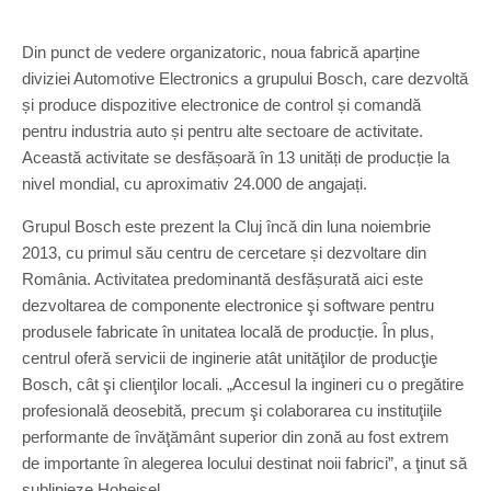
Din punct de vedere organizatoric, noua fabrică aparține
diviziei Automotive Electronics a grupului Bosch, care dezvoltă
și produce dispozitive electronice de control și comandă
pentru industria auto și pentru alte sectoare de activitate.
Această activitate se desfășoară în 13 unități de producție la
nivel mondial, cu aproximativ 24.000 de angajați.
Grupul Bosch este prezent la Cluj încă din luna noiembrie
2013, cu primul său centru de cercetare și dezvoltare din
România. Activitatea predominantă desfășurată aici este
dezvoltarea de componente electronice şi software pentru
produsele fabricate în unitatea locală de producție. În plus,
centrul oferă servicii de inginerie atât unităţilor de producţie
Bosch, cât şi clienţilor locali. „Accesul la ingineri cu o pregătire
profesională deosebită, precum şi colaborarea cu instituţiile
performante de învăţământ superior din zonă au fost extrem
de importante în alegerea locului destinat noii fabrici”, a ţinut să
sublinieze Hoheisel.