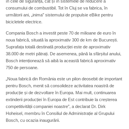
în cele de siguranță, cât și în sistemele de reducere a
consumului de combustibil. Tot în Cluj se va fabrica, în
următorii ani, „inima” sistemului de propulsie eBike pentru
bicicletele electrice.
Compania Bosch a investit peste 70 de milioane de euro în
noua fabrică, situată la aproximativ 300 de km de București.
Suprafața totală destinată producției este de aproximativ
38.000 de metri pătrați. De asemenea, până la sfârșitul anului,
Bosch intenționează să aibă la această fabrică aproximativ
750 de persoane.
„Noua fabrică din România este un pilon deosebit de important
pentru Bosch, menit să consolideze activitatea noastră de
producție și de dezvoltare în Europa. Mai mult, continuarea
extinderii producției în Europa de Est contribuie la creșterea
competitivității companiei noastre”, a declarat Dr. Dirk
Hoheisel, membru în Consiliul de Administrație al Grupului
Bosch, cu ocazia inaugurării.