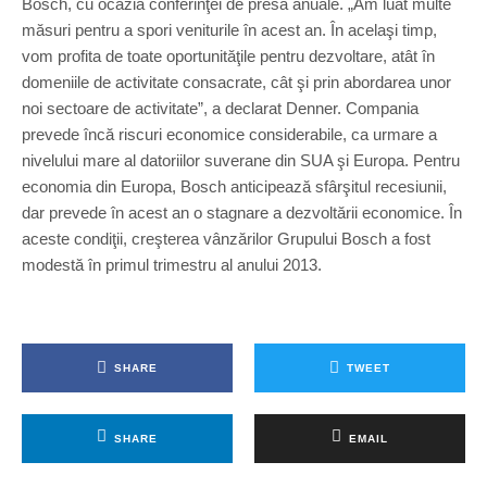
Bosch, cu ocazia conferinţei de presă anuale. „Am luat multe
măsuri pentru a spori veniturile în acest an. În acelaşi timp,
vom profita de toate oportunităţile pentru dezvoltare, atât în
domeniile de activitate consacrate, cât şi prin abordarea unor
noi sectoare de activitate”, a declarat Denner. Compania
prevede încă riscuri economice considerabile, ca urmare a
nivelului mare al datoriilor suverane din SUA şi Europa. Pentru
economia din Europa, Bosch anticipează sfârşitul recesiunii,
dar prevede în acest an o stagnare a dezvoltării economice. În
aceste condiţii, creşterea vânzărilor Grupului Bosch a fost
modestă în primul trimestru al anului 2013.
SHARE
TWEET
SHARE
EMAIL