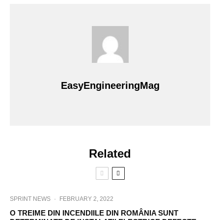
EasyEngineeringMag
Related
SPRINT NEWS
·
FEBRUARY 2, 2022
O TREIME DIN INCENDIILE DIN ROMÂNIA SUNT