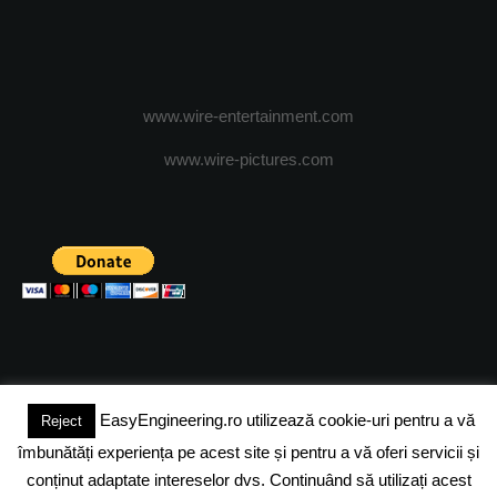
www.wire-entertainment.com
www.wire-pictures.com
EasyEngineering.ro utilizează cookie-uri pentru a vă
Reject
(c) 2024 - FineEngineeringMagazine. All rights reserved.
îmbunătăți experiența pe acest site și pentru a vă oferi servicii și
DESPRE NOI
ADVERTISING
JOBS
DESPRE COOKIES
conținut adaptate intereselor dvs. Continuând să utilizați acest