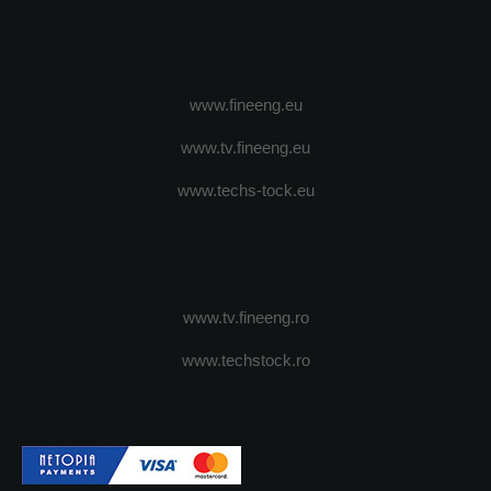
www.fineeng.eu
www.tv.fineeng.eu
www.techs-tock.eu
www.tv.fineeng.ro
www.techstock.ro