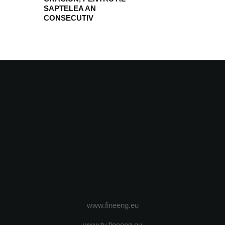
SAPTELEA AN
CONSECUTIV
www.fineeng.eu
www.tv.fineeng.eu