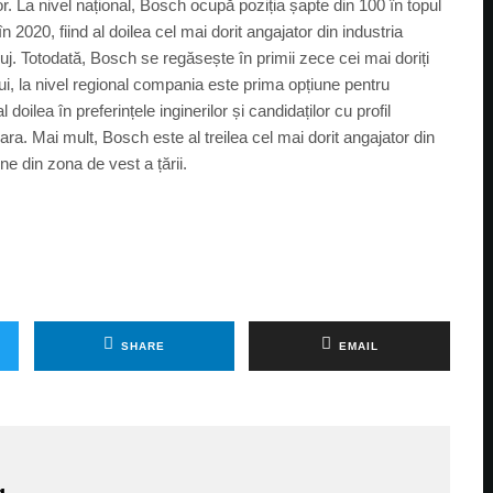
r. La nivel național, Bosch ocupă poziția șapte din 100 în topul
n 2020, fiind al doilea cel mai dorit angajator din industria
uj. Totodată, Bosch se regăsește în primii zece cei mai doriți
ului, la nivel regional compania este prima opțiune pentru
 doilea în preferințele inginerilor și candidaților cu profil
ra. Mai mult, Bosch este al treilea cel mai dorit angajator din
ine din zona de vest a țării.
SHARE
EMAIL