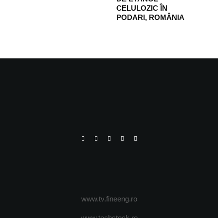
CELULOZIC ÎN
PODARI, ROMÂNIA
www.tv.fineeng.ro
www.techstock.ro