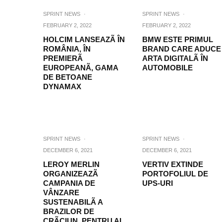
SPRINT NEWS
·
SPRINT NEWS
·
FEBRUARY 2, 2022
FEBRUARY 2, 2022
HOLCIM LANSEAZÃ ÎN
BMW ESTE PRIMUL
ROMÂNIA, ÎN
BRAND CARE ADUCE
PREMIERÃ
ARTA DIGITALÃ ÎN
EUROPEANÃ, GAMA
AUTOMOBILE
DE BETOANE
DYNAMAX
SPRINT NEWS
·
SPRINT NEWS
·
DECEMBER 6, 2021
DECEMBER 6, 2021
LEROY MERLIN
VERTIV EXTINDE
ORGANIZEAZÃ
PORTOFOLIUL DE
CAMPANIA DE
UPS-URI
VÂNZARE
SUSTENABILÃ A
BRAZILOR DE
CRÃCIUN, PENTRU AL