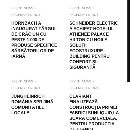
SPRINT NEWS
·
SPRINT NEWS
·
DECEMBER 6, 2021
DECEMBER 6, 2021
HORNBACH A
SCHNEIDER ELECTRIC
INAUGURAT TÂRGUL
A ECHIPAT HOTELUL
DE CRÃCIUN CU
ATHENEE PALACE
PESTE 1.000 DE
HILTON CU NOILE
PRODUSE SPECIFICE
SOLUȚII
SÃRBÃTORILOR DE
ECOSTRUXURE
IARNÃ
BUILDING PENTRU
CONFORT ȘI
SIGURANȚÃ
SPRINT NEWS
·
SPRINT NEWS
·
DECEMBER 6, 2021
DECEMBER 6, 2021
JUNGHEINRICH
CLARIANT
ROMÂNIA SPRIJINÃ
FINALIZEAZÃ
COMUNITÃTILE
CONSTRUCȚIA PRIMEI
LOCALE
FABRICI SUNLIQUID,LA
SCARÃ COMERCIALÃ,
PENTRU PRODUCȚIA
DE ETANOL