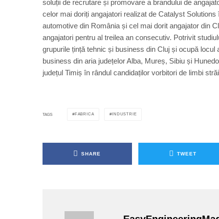
soluții de recrutare și promovare a brandului de angajato
celor mai doriți angajatori realizat de Catalyst Solutions î
automotive din România și cel mai dorit angajator din Cl
angajatori pentru al treilea an consecutiv. Potrivit studi
grupurile țință tehnic și business din Cluj și ocupă locul al
business din aria județelor Alba, Mureș, Sibiu și Hunedoa
județul Timiș în rândul candidaților vorbitori de limbi stră
FABRICA
INDUSTRIE
TAGS
SHARE
TWEET