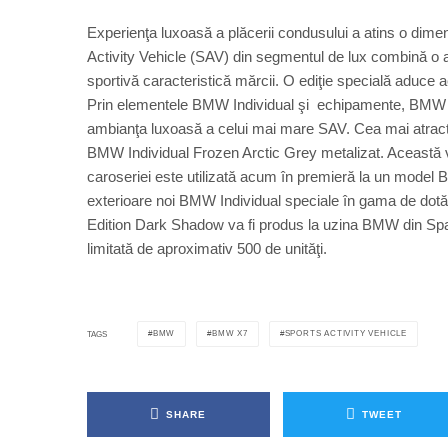
Experienţa luxoasă a plăcerii condusului a atins o di
Activity Vehicle (SAV) din segmentul de lux combină o apa
sportivă caracteristică mărcii. O ediţie specială aduc
Prin elementele BMW Individual şi echipamente, BMW X7
ambianţa luxoasă a celui mai mare SAV. Cea mai atractiv
BMW Individual Frozen Arctic Grey metalizat. Această var
caroseriei este utilizată acum în premieră la un mode
exterioare noi BMW Individual speciale în gama de 
Edition Dark Shadow va fi produs la uzina BMW din Spa
limitată de aproximativ 500 de unităţi.
BMW
BMW X7
SPORTS ACTIVITY VEHICLE
TAGS
SHARE
TWEET