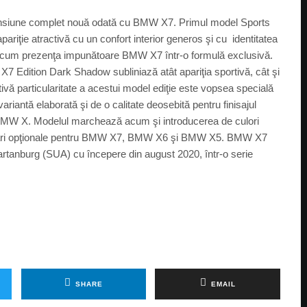
mensiune complet nouă odată cu BMW X7. Primul model Sports
riţie atractivă cu un confort interior generos şi cu identitatea
e acum prezenţa impunătoare BMW X7 într-o formulă exclusivă.
 Edition Dark Shadow subliniază atât apariţia sportivă, cât şi
ă particularitate a acestui model ediţie este vopsea specială
iantă elaborată şi de o calitate deosebită pentru finisajul
l BMW X. Modelul marchează acum şi introducerea de culori
dotări opţionale pentru BMW X7, BMW X6 şi BMW X5. BMW X7
rtanburg (SUA) cu începere din august 2020, într-o serie
SHARE
EMAIL