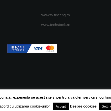
www.tv.fineeng.ro
www.techstock.ro
OI
ADVERTISING
JOBS
DESPRE COOKIES
POLIT
ătăți experiența pe acest site și pentru a vă oferi servicii și conținut
acord cu utilizarea cookie-urilor.
Despre cookies
Accept
Settin