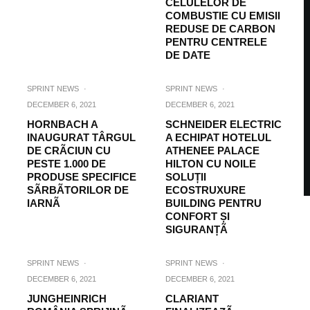
CELULELOR DE
COMBUSTIE CU EMISII
REDUSE DE CARBON
PENTRU CENTRELE
DE DATE
SPRINT NEWS
·
SPRINT NEWS
·
DECEMBER 6, 2021
DECEMBER 6, 2021
HORNBACH A
SCHNEIDER ELECTRIC
INAUGURAT TÂRGUL
A ECHIPAT HOTELUL
DE CRÃCIUN CU
ATHENEE PALACE
PESTE 1.000 DE
HILTON CU NOILE
PRODUSE SPECIFICE
SOLUȚII
SÃRBÃTORILOR DE
ECOSTRUXURE
IARNÃ
BUILDING PENTRU
CONFORT ȘI
SIGURANȚÃ
SPRINT NEWS
·
SPRINT NEWS
·
DECEMBER 6, 2021
DECEMBER 6, 2021
JUNGHEINRICH
CLARIANT