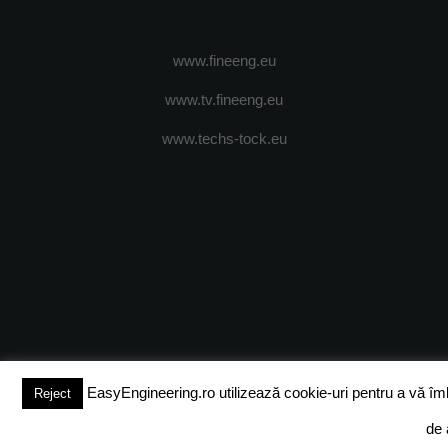
www.fineeng.eu
www.tv.fineeng.eu
www.techs-tock.eu
(c) 2024 - FineEngineeringMagazine. All rights reserved.
DESPRE N
EasyEngineering.ro utilizează cookie-uri pentru a vă îmbun
Reject
de 