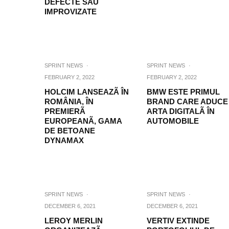
DEFECTE SAU
IMPROVIZATE
SPRINT NEWS
·
SPRINT NEWS
·
FEBRUARY 2, 2022
FEBRUARY 2, 2022
HOLCIM LANSEAZÃ ÎN
BMW ESTE PRIMUL
ROMÂNIA, ÎN
BRAND CARE ADUCE
PREMIERÃ
ARTA DIGITALÃ ÎN
EUROPEANÃ, GAMA
AUTOMOBILE
DE BETOANE
DYNAMAX
SPRINT NEWS
·
SPRINT NEWS
·
DECEMBER 6, 2021
DECEMBER 6, 2021
LEROY MERLIN
VERTIV EXTINDE