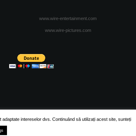
www.wire-entertainment.com
www.wire-pictures.com
ICA DE CONFIDENTIALITATE
TERMENI SI CONDITII
 adaptate intereselor dvs. Continuând să utilizați acest site, sunteți
gs