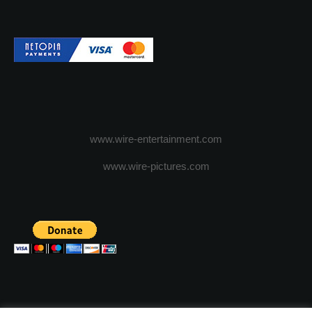
www.wire-entertainment.com
www.wire-pictures.com