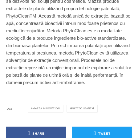
să dezvolte noi soluții pentru cosmetice. Mazza produce
extractele de plante utilizând propria tehnologie patentată,
PhytoCleanTM. Această metodă unică de extracție, bazată pe
apă, concentrează bioactivii într-un mod foarte prietenos cu
mediul înconjurător. Metoda PhytoClean este o modalitate
ecologică de a produce ingrediente bio-active standardizate,
din biomasa plantelor. Prin schimbarea polarității apei utilizând
temperatura și presiunea, metoda PhytoClean evită utilizarea
solvenților de extracție convenționali. Procesele noi de
extracție reprezintă un mijloc important de explorare a soluțiilor
pe bază de plante de ultimă oră și de înaltă performanță, în
domenii precum activii anti-îmbătrânire.
MAZZA INNOVATION
PHYTOCLEANTM
TAGS
SHARE
TWEET