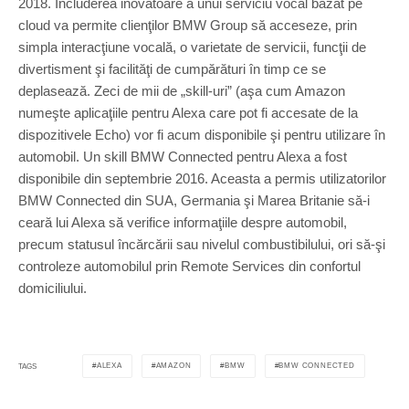
2018. Includerea inovatoare a unui serviciu vocal bazat pe
cloud va permite clienţilor BMW Group să acceseze, prin
simpla interacţiune vocală, o varietate de servicii, funcţii de
divertisment şi facilităţi de cumpărături în timp ce se
deplasează. Zeci de mii de „skill-uri” (aşa cum Amazon
numeşte aplicaţiile pentru Alexa care pot fi accesate de la
dispozitivele Echo) vor fi acum disponibile şi pentru utilizare în
automobil. Un skill BMW Connected pentru Alexa a fost
disponibile din septembrie 2016. Aceasta a permis utilizatorilor
BMW Connected din SUA, Germania şi Marea Britanie să-i
ceară lui Alexa să verifice informaţiile despre automobil,
precum statusul încărcării sau nivelul combustibilului, ori să-şi
controleze automobilul prin Remote Services din confortul
domiciliului.
ALEXA
AMAZON
BMW
BMW CONNECTED
TAGS