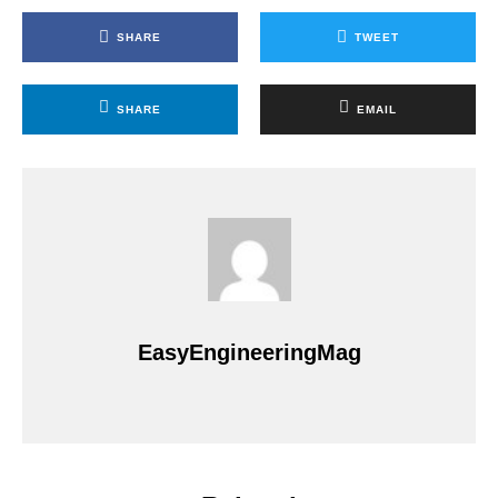
SHARE
TWEET
SHARE
EMAIL
EasyEngineeringMag