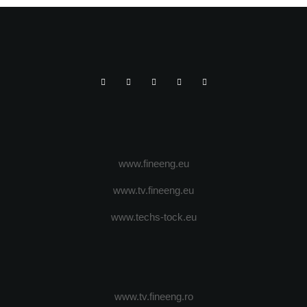
www.fineeng.eu
www.tv.fineeng.eu
www.techs-tock.eu
www.tv.fineeng.ro