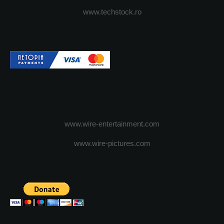
www.techstock.ro
www.wire-entertainment.com
www.wire-pictures.com