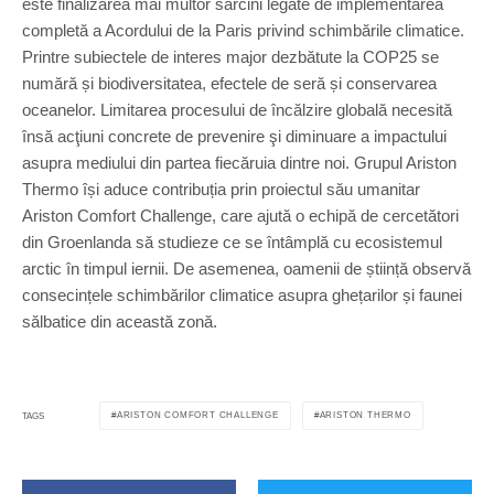
este finalizarea mai multor sarcini legate de implementarea
completă a Acordului de la Paris privind schimbările climatice.
Printre subiectele de interes major dezbătute la COP25 se
numără și biodiversitatea, efectele de seră și conservarea
oceanelor. Limitarea procesului de încălzire globală necesită
însă acţiuni concrete de prevenire şi diminuare a impactului
asupra mediului din partea fiecăruia dintre noi. Grupul Ariston
Thermo își aduce contribuția prin proiectul său umanitar
Ariston Comfort Challenge, care ajută o echipă de cercetători
din Groenlanda să studieze ce se întâmplă cu ecosistemul
arctic în timpul iernii. De asemenea, oamenii de știință observă
consecințele schimbărilor climatice asupra ghețarilor și faunei
sălbatice din această zonă.
ARISTON COMFORT CHALLENGE
ARISTON THERMO
TAGS