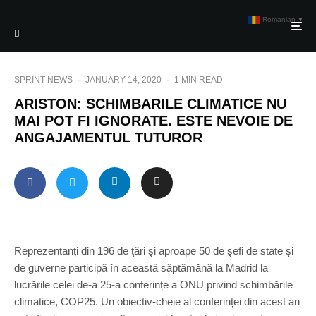
Romanian
▼
SPRINT NEWS
·
JANUARY 14, 2020
·
1 MIN READ
ARISTON: SCHIMBARILE CLIMATICE NU
MAI POT FI IGNORATE. ESTE NEVOIE DE
ANGAJAMENTUL TUTUROR
Reprezentanți din 196 de ţări şi aproape 50 de şefi de state şi
de guverne participă în această săptămână la Madrid la
lucrările celei de-a 25-a conferințe a ONU privind schimbările
climatice, COP25. Un obiectiv-cheie al conferinței din acest an