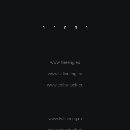
www.fineeng.eu
www.tv.fineeng.eu
www.techs-tock.eu
www.tv.fineeng.ro
www.techstock.ro