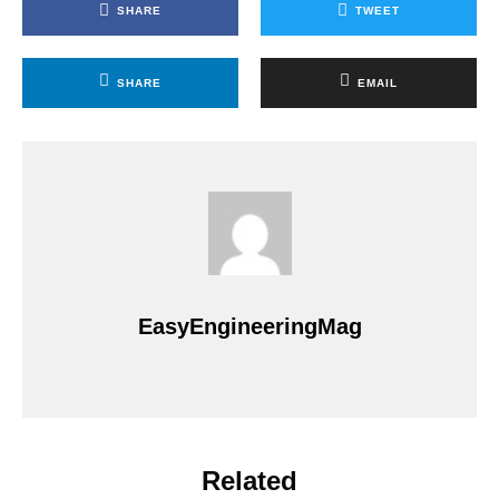
SHARE
TWEET
SHARE
EMAIL
EasyEngineeringMag
Related