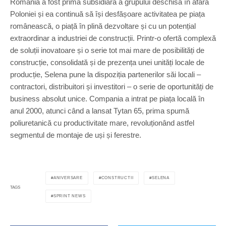
Romania a fost prima subsidiară a grupului deschisă în afara
Poloniei și ea continuă să își desfășoare activitatea pe piața
românească, o piață în plină dezvoltare și cu un potențial
extraordinar a industriei de construcții. Printr-o ofertă complexă
de soluții inovatoare și o serie tot mai mare de posibilități de
construcție, consolidată și de prezența unei unități locale de
producție, Selena pune la dispoziția partenerilor săi locali –
contractori, distribuitori și investitori – o serie de oportunități de
business absolut unice. Compania a intrat pe piața locală în
anul 2000, atunci când a lansat Tytan 65, prima spumă
poliuretanică cu productivitate mare, revoluționând astfel
segmentul de montaje de uși și ferestre.
ANIVERSARE
CONSTRUCTII
SELENA
TAGS
SPRINT NEWS