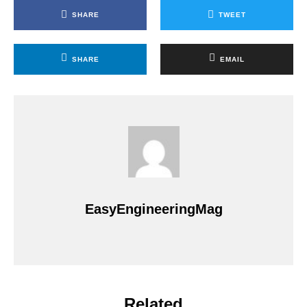
SHARE
TWEET
SHARE
EMAIL
EasyEngineeringMag
Related