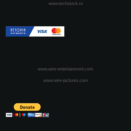
www.techstock.ro
www.wire-entertainment.com
www.wire-pictures.com