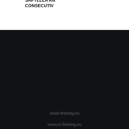
SAPTELEA AN
CONSECUTIV
www.fineeng.eu
www.tv.fineeng.eu