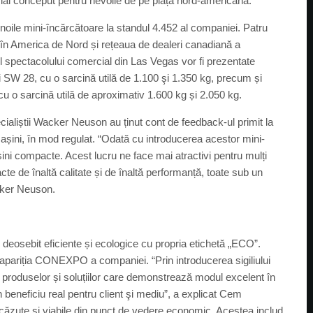
ial conceput pentru nevoile de pe piața nord-americană.
ile mini-încărcătoare la standul 4.452 al companiei. Patru
le în America de Nord și rețeaua de dealeri canadiană a
 spectacolului comercial din Las Vegas vor fi prezentate
 SW 28, cu o sarcină utilă de 1.100 şi 1.350 kg, precum și
 o sarcină utilă de aproximativ 1.600 kg și 2.050 kg.
ialiștii Wacker Neuson au ținut cont de feedback-ul primit la
 mașini, în mod regulat. “Odată cu introducerea acestor mini-
ini compacte. Acest lucru ne face mai atractivi pentru mulți
acte de înaltă calitate și de înaltă performanță, toate sub un
ker Neuson.
osebit eficiente și ecologice cu propria etichetă „ECO”.
a apariția CONEXPO a companiei. “Prin introducerea sigiliului
roduselor și soluțiilor care demonstrează modul excelent în
 beneficiu real pentru client şi mediu”, a explicat Cem
ăzute și viabile din punct de vedere economic. Acestea includ