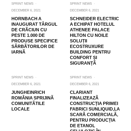
SPRINT NEWS
·
SPRINT NEWS
·
DECEMBER 6, 2021
DECEMBER 6, 2021
HORNBACH A
SCHNEIDER ELECTRIC
INAUGURAT TÂRGUL
A ECHIPAT HOTELUL
DE CRÃCIUN CU
ATHENEE PALACE
PESTE 1.000 DE
HILTON CU NOILE
PRODUSE SPECIFICE
SOLUȚII
SÃRBÃTORILOR DE
ECOSTRUXURE
IARNÃ
BUILDING PENTRU
CONFORT ȘI
SIGURANȚÃ
SPRINT NEWS
·
SPRINT NEWS
·
DECEMBER 6, 2021
DECEMBER 6, 2021
JUNGHEINRICH
CLARIANT
ROMÂNIA SPRIJINÃ
FINALIZEAZÃ
COMUNITÃTILE
CONSTRUCȚIA PRIMEI
LOCALE
FABRICI SUNLIQUID,LA
SCARÃ COMERCIALÃ,
PENTRU PRODUCȚIA
DE ETANOL