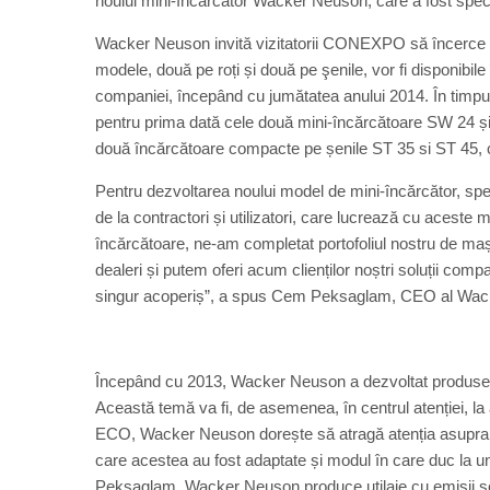
noului mini-încărcător Wacker Neuson, care a fost spec
Wacker Neuson invită vizitatorii CONEXPO să încerce no
modele, două pe roți și două pe şenile, vor fi disponibi
companiei, începând cu jumătatea anului 2014. În timpul
pentru prima dată cele două mini-încărcătoare SW 24 și
două încărcătoare compacte pe șenile ST 35 si ST 45, cu
Pentru dezvoltarea noului model de mini-încărcător, spec
de la contractori și utilizatori, care lucrează cu aceste
încărcătoare, ne-am completat portofoliul nostru de maș
dealeri și putem oferi acum clienților noștri soluții comp
singur acoperiș”, a spus Cem Peksaglam, CEO al Wac
Începând cu 2013, Wacker Neuson a dezvoltat produse de
Această temă va fi, de asemenea, în centrul atenției, l
ECO, Wacker Neuson dorește să atragă atenția asupra p
care acestea au fost adaptate și modul în care duc la un
Peksaglam. Wacker Neuson produce utilaje cu emisii sc