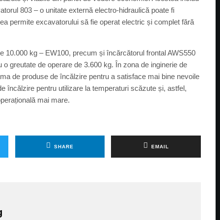
torul 803 – o unitate externă electro-hidraulică poate fi
ea permite excavatorului să fie operat electric și complet fără
 de 10.000 kg – EW100, precum și încărcătorul frontal AWS550
 cu o greutate de operare de 3.600 kg. În zona de inginerie de
ama de produse de încălzire pentru a satisface mai bine nevoile
 încălzire pentru utilizare la temperaturi scăzute și, astfel,
 operațională mai mare.
SHARE
EMAIL
g