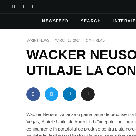
NEWSFEED
SEARCH
INTERVI
SPRINT NEWS
·
MARCH 10, 2014
·
2 MIN READ
WACKER NEUSO
UTILAJE LA CON
Wacker Neuson va lansa o gamă largă de produse noi l
Vegas, Statele Unite ale Americii, la începutul lunii mar
echipamente în portofoliul de produse pentru piața nord