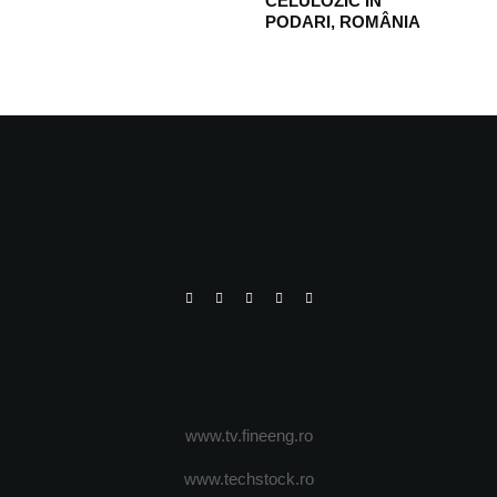
CELULOZIC ÎN
PODARI, ROMÂNIA
www.tv.fineeng.ro
www.techstock.ro