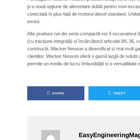
şi o nouă opţiune de alimentare dublă pentru mini-excava
conectată în plus față de motorul diesel standard. Unitat
emisii.
Alte produse noi din seria compactă vor fi excavatorul
(cu tracțiune integrală) și încărcătorul articulat WL 36,
construcții, Wacker Neuson a diversificat și mai mult g
clienților. Wacker Neuson oferă o gamă largă de soluții de
permite un mediu de lucru îmbunătățit și o versatilitate
SHARE
TWEET
EasyEngineeringMa