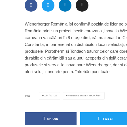
Wienerberger România își confirmă poziția de lider pe p
România printr-un proiect inedit: caravana „Inovația Wie
caravana va călători în 9 orașe din țară, mai exact în Cr
Constanța, în parteneriat cu distribuitori locali selectați
produsele Porotherm și Tondach tuturor celor care dores
durabile din cărămidă sau a unui acoperiș din țiglă cera
produsele și serviciile inovatoare Wienerberger, dar și d
oferi soluții concrete pentru întrebări punctuale.
CĂRĂMIDĂ
WIENERBERGER ROMÂNIA
TAGS
SHARE
TWEET