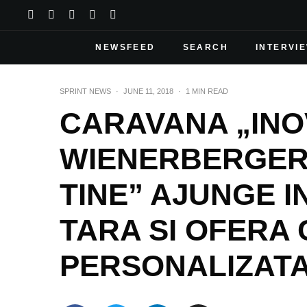
NEWSFEED
SEARCH
INTERVI
SPRINT NEWS
·
JUNE 11, 2018
·
1 MIN READ
CARAVANA „INO
WIENERBERGER
TINE” AJUNGE I
TARA SI OFERA
PERSONALIZAT