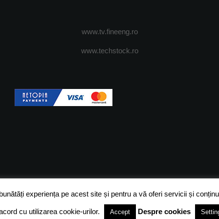
www.tv.fineeng.ro
www.techstock.ro
OI
ADVERTISING
JOBS
DESPRE COOKIES
POLIT
ătăți experiența pe acest site și pentru a vă oferi servicii și conținut
acord cu utilizarea cookie-urilor.
Despre cookies
Accept
Settin