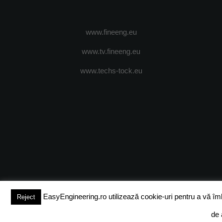
www.fineeng.eu
www.tv.fineeng.eu
www.techs-tock.eu
(c) 2024 - FineEngineeringMagazine. All rights reserved.
DESPRE N
EasyEngineering.ro utilizează cookie-uri pentru a vă îmbun
Reject
de 