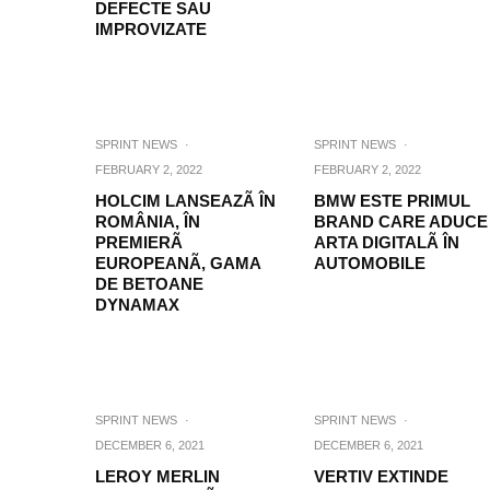
DEFECTE SAU
IMPROVIZATE
SPRINT NEWS
·
SPRINT NEWS
·
FEBRUARY 2, 2022
FEBRUARY 2, 2022
HOLCIM LANSEAZÃ ÎN
BMW ESTE PRIMUL
ROMÂNIA, ÎN
BRAND CARE ADUCE
PREMIERÃ
ARTA DIGITALÃ ÎN
EUROPEANÃ, GAMA
AUTOMOBILE
DE BETOANE
DYNAMAX
SPRINT NEWS
·
SPRINT NEWS
·
DECEMBER 6, 2021
DECEMBER 6, 2021
LEROY MERLIN
VERTIV EXTINDE