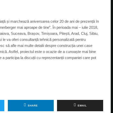
iață și marchează aniversarea celor 20 de ani de prezență în
nerberger mai aproape de tine”. În perioada mai – iulie 2018,
aiova, Suceava, Brașov, Timișoara, Pitești, Arad, Cluj, Sibiu,
, și le va oferi consultanță tehnică personalizată pentru
c să afle mai multe detalii despre construcția unei case
mică. Astfel, proiectul este o ocazie de a cunoaște mai bine
e a participa la discuții cu reprezentanții companiei care pot
SHARE
EMAIL