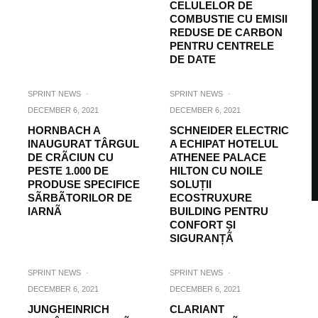
CELULELOR DE
COMBUSTIE CU EMISII
REDUSE DE CARBON
PENTRU CENTRELE
DE DATE
SPRINT NEWS
·
SPRINT NEWS
·
DECEMBER 6, 2021
DECEMBER 6, 2021
HORNBACH A
SCHNEIDER ELECTRIC
INAUGURAT TÂRGUL
A ECHIPAT HOTELUL
DE CRÃCIUN CU
ATHENEE PALACE
PESTE 1.000 DE
HILTON CU NOILE
PRODUSE SPECIFICE
SOLUȚII
SÃRBÃTORILOR DE
ECOSTRUXURE
IARNÃ
BUILDING PENTRU
CONFORT ȘI
SIGURANȚÃ
SPRINT NEWS
·
SPRINT NEWS
·
DECEMBER 6, 2021
DECEMBER 6, 2021
JUNGHEINRICH
CLARIANT