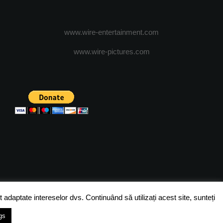
www.wire-entertainment.com
www.wire-pictures.com
ICA DE CONFIDENTIALITATE
TERMENI SI CONDITII
 adaptate intereselor dvs. Continuând să utilizați acest site, sunteți
gs