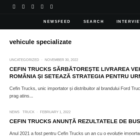
NEWSFEED
SEARCH
INTERVI
vehicule specializate
UNCATEGORIZED
·
NOVEMBER 30, 2022
CEFIN TRUCKS SĂRBĂTOREȘTE LIVRAREA VEH
ROMÂNIA ȘI SETEAZĂ STRATEGIA PENTRU UR
Cefin Trucks, unic importator și distribuitor al brandului Ford T
prag atins...
NEWS
TRUCK
·
FEBRUARY 1, 2022
CEFIN TRUCKS ANUNȚĂ REZULTATELE DE BUSI
Anul 2021 a fost pentru Cefin Trucks un an cu o evoluție important
NEWS
TRUC