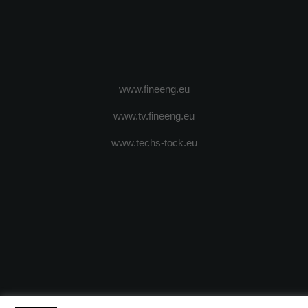
www.fineeng.eu
www.tv.fineeng.eu
www.techs-tock.eu
(c) 2024 - FineEngineeringMagazine. All rights reserved.
DESPRE N