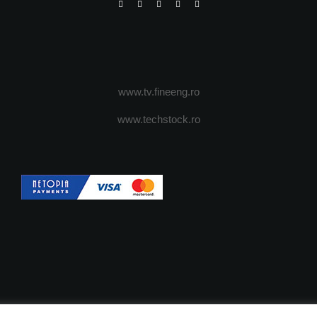
www.tv.fineeng.ro
www.techstock.ro
OI
ADVERTISING
JOBS
DESPRE COOKIES
POLIT