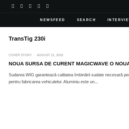
NEWSFEED
SEARCH
INTERVI
TransTig 230i
COVER STORY
·
AUGUST 21, 2018
NOUA SURSA DE CURENT MAGICWAVE O NOUA
Sudarea WIG garantează calitatea îmbinării sudate necesară pent
pentru fabricarea vehiculelor. Aluminiu este un...