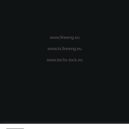
www.fineeng.eu
www.tv.fineeng.eu
www.techs-tock.eu
(c) 2024 - FineEngineeringMagazine. All rights reserved.
DESPRE N