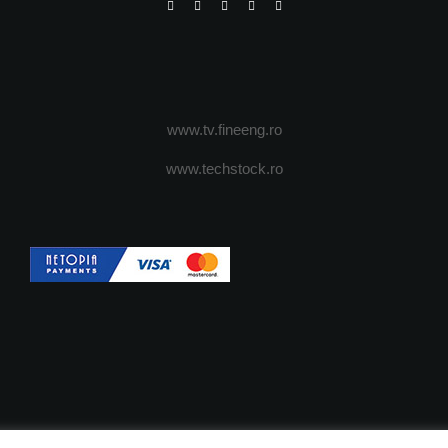
www.tv.fineeng.ro
www.techstock.ro
OI
ADVERTISING
JOBS
DESPRE COOKIES
POLIT