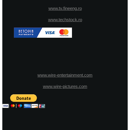
www.tv.fineeng.ro
www.techstock.ro
www.wire-entertainment.com
www.wire-pictures.com