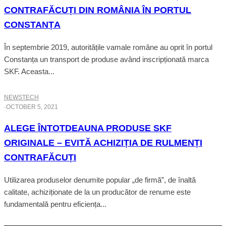
CONTRAFĂCUȚI DIN ROMÂNIA ÎN PORTUL
CONSTANȚA
În septembrie 2019, autoritățile vamale române au oprit în portul
Constanța un transport de produse având inscripționată marca
SKF. Aceasta...
NEWS
TECH
·
OCTOBER 5, 2021
ALEGE ÎNTOTDEAUNA PRODUSE SKF
ORIGINALE – EVITĂ ACHIZIȚIA DE RULMENȚI
CONTRAFĂCUȚI
Utilizarea produselor denumite popular „de firmă”, de înaltă
calitate, achiziționate de la un producător de renume este
fundamentală pentru eficiența...