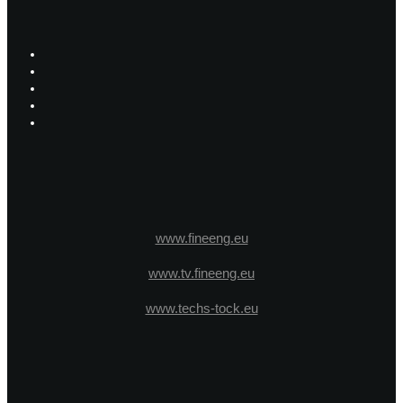
www.fineeng.eu
www.tv.fineeng.eu
www.techs-tock.eu