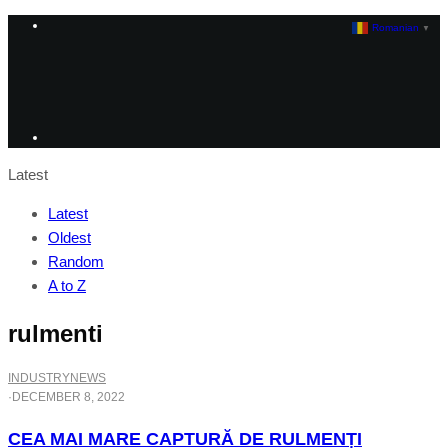
Romanian
▼
Latest
Latest
Oldest
Random
A to Z
rulmenti
INDUSTRY
NEWS
·
DECEMBER 8, 2022
CEA MAI MARE CAPTURĂ DE RULMENȚI