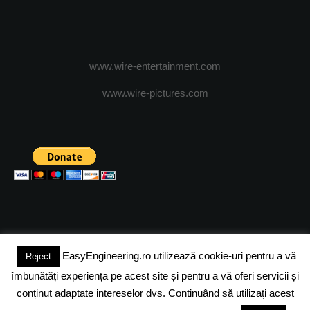
www.wire-entertainment.com
www.wire-pictures.com
EasyEngineering.ro utilizează cookie-uri pentru a vă
Reject
(c) 2024 - FineEngineeringMagazine. All rights reserved.
îmbunătăți experiența pe acest site și pentru a vă oferi servicii și
DESPRE NOI
ADVERTISING
JOBS
DESPRE COOKIES
conținut adaptate intereselor dvs. Continuând să utilizați acest