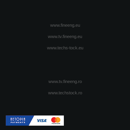
www.fineeng.eu
www.tv.fineeng.eu
www.techs-tock.eu
www.tv.fineeng.ro
www.techstock.ro