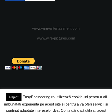
www.wire-entertainment.com
www.wire-pictures.com
EasyEngineering.ro utilizează cookie-uri pentru a vă
Reject
(c) 2024 - FineEngineeringMagazine. All rights reserved.
îmbunătăți experiența pe acest site și pentru a vă oferi servicii și
DESPRE NOI
ADVERTISING
JOBS
DESPRE COOKIES
conținut adaptate intereselor dvs. Continuând să utilizați acest