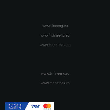
www.fineeng.eu
www.tv.fineeng.eu
www.techs-tock.eu
www.tv.fineeng.ro
www.techstock.ro