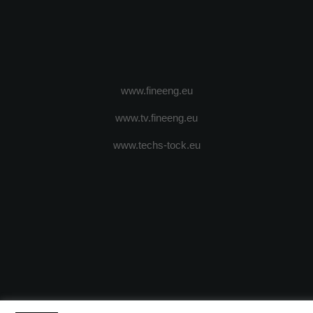
www.fineeng.eu
www.tv.fineeng.eu
www.techs-tock.eu
(c) 2024 - FineEngineeringMagazine. All rights reserved.
DESPRE N