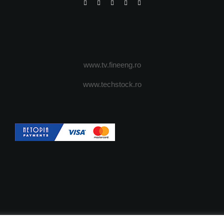
www.tv.fineeng.ro
www.techstock.ro
OI
ADVERTISING
JOBS
DESPRE COOKIES
POLIT