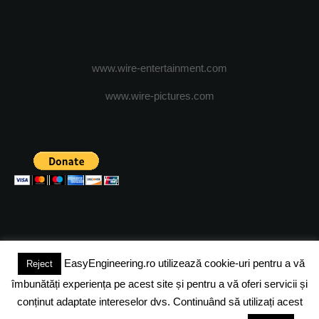
www.wire-entertainment.com
www.wire-pictures.com
EasyEngineering.ro utilizează cookie-uri pentru a vă
Reject
(c) 2024 - FineEngineeringMagazine. All rights reserved.
îmbunătăți experiența pe acest site și pentru a vă oferi servicii și
DESPRE NOI
ADVERTISING
JOBS
DESPRE COOKIES
conținut adaptate intereselor dvs. Continuând să utilizați acest