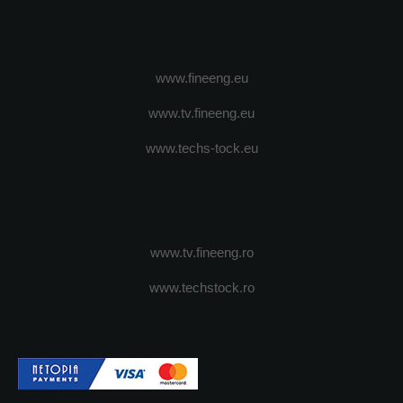
www.fineeng.eu
www.tv.fineeng.eu
www.techs-tock.eu
www.tv.fineeng.ro
www.techstock.ro