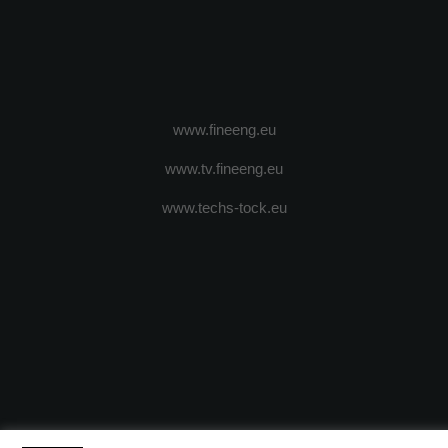
www.fineeng.eu
www.tv.fineeng.eu
www.techs-tock.eu
(c) 2024 - FineEngineeringMagazine. All rights reserved.
DESPRE N