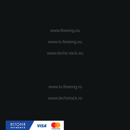
www.fineeng.eu
www.tv.fineeng.eu
www.techs-tock.eu
www.tv.fineeng.ro
www.techstock.ro