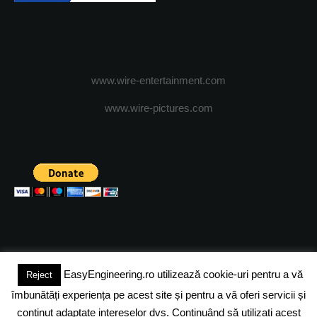
www.wire-entertainment.com
www.wire-pictures.com
EasyEngineering.ro utilizează cookie-uri pentru a vă
Reject
(c) 2024 - FineEngineeringMagazine. All rights reserved.
îmbunătăți experiența pe acest site și pentru a vă oferi servicii și
DESPRE NOI
ADVERTISING
JOBS
DESPRE COOKIES
conținut adaptate intereselor dvs. Continuând să utilizați acest