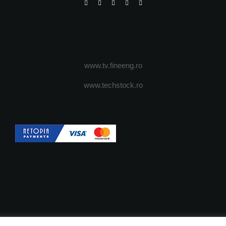
www.tv.fineeng.ro
www.techstock.ro
OI
ADVERTISING
JOBS
DESPRE COOKIES
POLIT