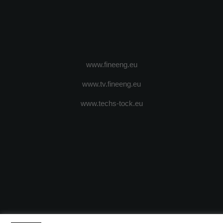
www.fineeng.eu
www.tv.fineeng.eu
www.techs-tock.eu
(c) 2024 - FineEngineeringMagazine. All rights reserved.
DESPRE N