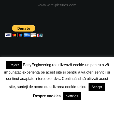
www.wire-pictures.com
EasyEngineering.ro utilizează cookie-uri pentru a vă
Reject
(c) 2024 - FineEngineeringMagazine. All rights reserved.
îmbunătăți experiența pe acest site și pentru a vă oferi servicii și
DESPRE NOI
ADVERTISING
JOBS
DESPRE COOKIES
conținut adaptate intereselor dvs. Continuând să utilizați acest
site, sunteți de acord cu utilizarea cookie-urilor.
Accept
POLITICA DE CONFIDENTIALITATE
TERMENI SI CONDITII
Despre cookies
Settings