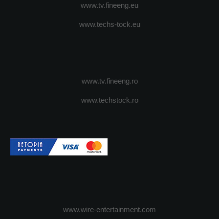
www.tv.fineeng.eu
www.techs-tock.eu
www.tv.fineeng.ro
www.techstock.ro
www.wire-entertainment.com