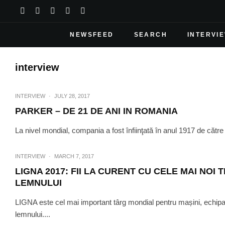
NEWSFEED
SEARCH
INTERVI
interview
INTERVIEW
·
JULY 28, 2017
PARKER – DE 21 DE ANI IN ROMANIA
La nivel mondial, compania a fost înfiinţată în anul 1917 de cătr
INTERVIEW
·
MARCH 7, 2017
LIGNA 2017: FII LA CURENT CU CELE MAI NOI
LEMNULUI
LIGNA este cel mai important târg mondial pentru mașini, echipam
lemnului....