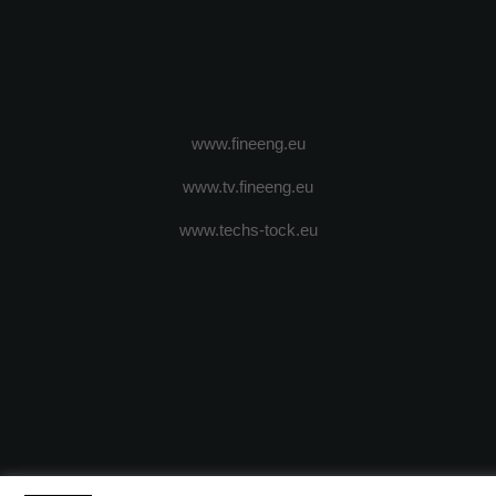
www.fineeng.eu
www.tv.fineeng.eu
www.techs-tock.eu
(c) 2024 - FineEngineeringMagazine. All rights reserved.
DESPRE N