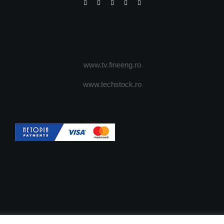
www.tv.fineeng.ro
www.techstock.ro
OI
ADVERTISING
JOBS
DESPRE COOKIES
POLIT