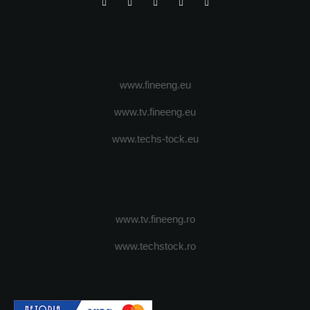
www.fineeng.eu
www.tv.fineeng.eu
www.techs-tock.eu
www.tv.fineeng.ro
www.techstock.ro