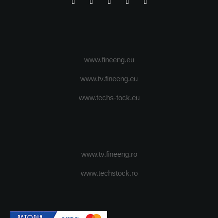
www.fineeng.eu
www.tv.fineeng.eu
www.techs-tock.eu
www.tv.fineeng.ro
www.techstock.ro