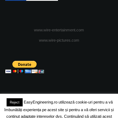
www.wire-entertainment.com
www.wire-pictures.com
EasyEngineering.ro utilizează cookie-uri pentru a vă
Reject
(c) 2024 - FineEngineeringMagazine. All rights reserved.
îmbunătăți experiența pe acest site și pentru a vă oferi servicii și
DESPRE NOI
ADVERTISING
JOBS
DESPRE COOKIES
conținut adaptate intereselor dvs. Continuând să utilizați acest