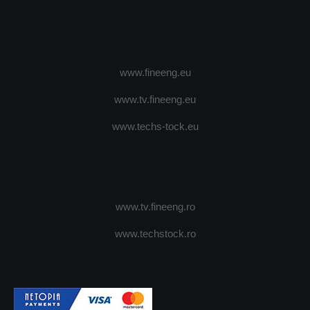
www.fineeng.eu
www.tv.fineeng.eu
www.techs-tock.eu
www.tv.fineeng.ro
www.techstock.ro