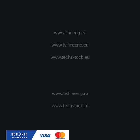
www.fineeng.eu
www.tv.fineeng.eu
www.techs-tock.eu
www.tv.fineeng.ro
www.techstock.ro