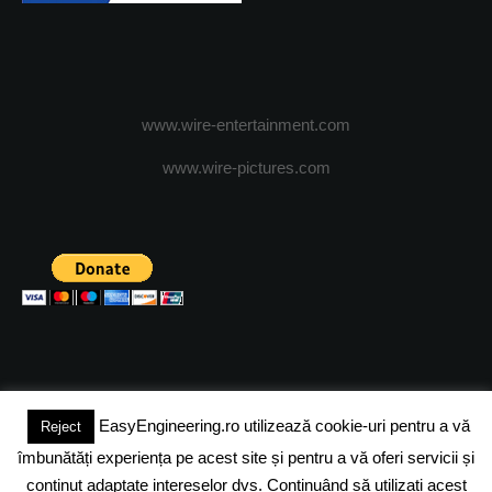
www.wire-entertainment.com
www.wire-pictures.com
EasyEngineering.ro utilizează cookie-uri pentru a vă
Reject
(c) 2024 - FineEngineeringMagazine. All rights reserved.
îmbunătăți experiența pe acest site și pentru a vă oferi servicii și
DESPRE NOI
ADVERTISING
JOBS
DESPRE COOKIES
conținut adaptate intereselor dvs. Continuând să utilizați acest