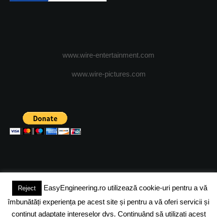
www.wire-entertainment.com
www.wire-pictures.com
EasyEngineering.ro utilizează cookie-uri pentru a vă
Reject
(c) 2024 - FineEngineeringMagazine. All rights reserved.
îmbunătăți experiența pe acest site și pentru a vă oferi servicii și
DESPRE NOI
ADVERTISING
JOBS
DESPRE COOKIES
conținut adaptate intereselor dvs. Continuând să utilizați acest