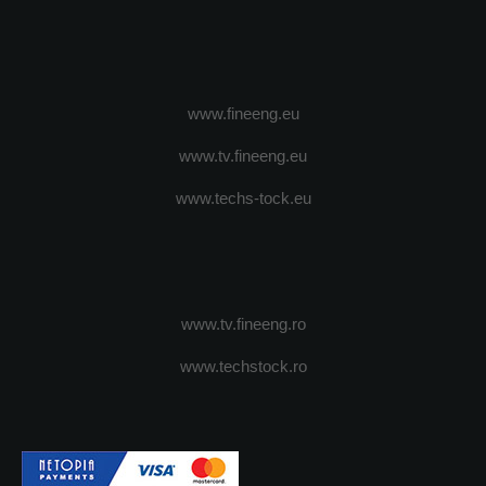
www.fineeng.eu
www.tv.fineeng.eu
www.techs-tock.eu
www.tv.fineeng.ro
www.techstock.ro