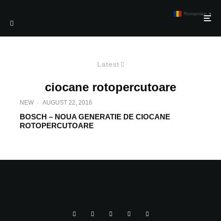
Romanian
▼
Latest
ciocane rotopercutoare
NEW
·
AUGUST 22, 2016
BOSCH – NOUA GENERATIE DE CIOCANE
ROTOPERCUTOARE