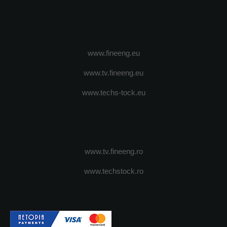
www.fineeng.eu
www.tv.fineeng.eu
www.techs-tock.eu
www.tv.fineeng.ro
www.techstock.ro