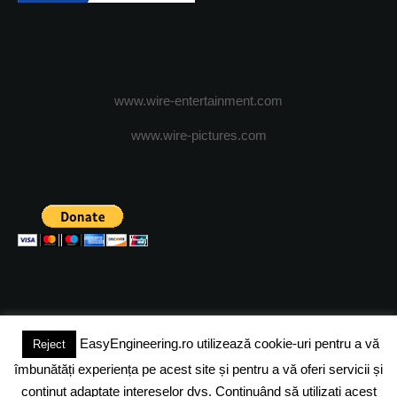
www.wire-entertainment.com
www.wire-pictures.com
EasyEngineering.ro utilizează cookie-uri pentru a vă
Reject
(c) 2024 - FineEngineeringMagazine. All rights reserved.
îmbunătăți experiența pe acest site și pentru a vă oferi servicii și
DESPRE NOI
ADVERTISING
JOBS
DESPRE COOKIES
conținut adaptate intereselor dvs. Continuând să utilizați acest