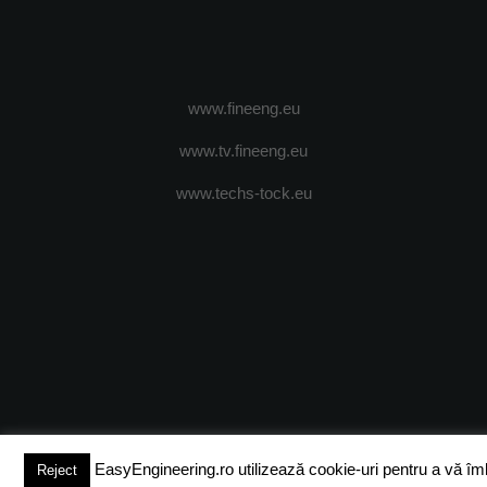
www.fineeng.eu
www.tv.fineeng.eu
www.techs-tock.eu
(c) 2024 - FineEngineeringMagazine. All rights reserved.
DESPRE N
EasyEngineering.ro utilizează cookie-uri pentru a vă îmbun
Reject