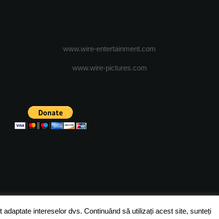
www.wire-entertainment.com
www.wire-pictures.com
ICA DE CONFIDENTIALITATE
TERMENI SI CONDITII
 adaptate intereselor dvs. Continuând să utilizați acest site, sunteți