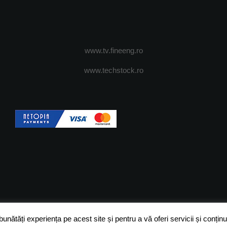
www.tv.fineeng.ro
www.techstock.ro
OI
ADVERTISING
JOBS
DESPRE COOKIES
POLIT
ătăți experiența pe acest site și pentru a vă oferi servicii și conținut