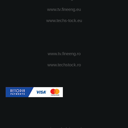
www.tv.fineeng.eu
www.techs-tock.eu
www.tv.fineeng.ro
www.techstock.ro