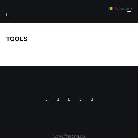
Romanian
▼
TOOLS
www.fineeng.eu