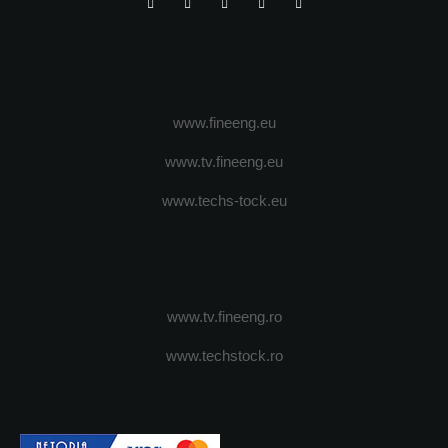
www.fineeng.eu
www.tv.fineeng.eu
www.techs-tock.eu
www.tv.fineeng.ro
www.techstock.ro