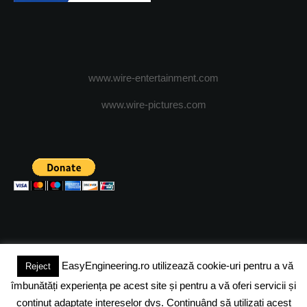
www.wire-entertainment.com
www.wire-pictures.com
EasyEngineering.ro utilizează cookie-uri pentru a vă
Reject
(c) 2024 - FineEngineeringMagazine. All rights reserved.
îmbunătăți experiența pe acest site și pentru a vă oferi servicii și
DESPRE NOI
ADVERTISING
JOBS
DESPRE COOKIES
conținut adaptate intereselor dvs. Continuând să utilizați acest