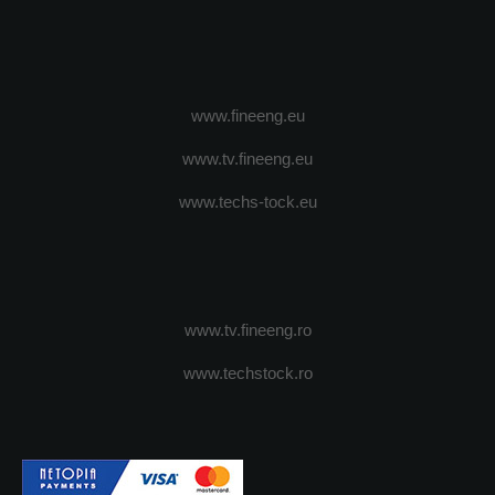
www.fineeng.eu
www.tv.fineeng.eu
www.techs-tock.eu
www.tv.fineeng.ro
www.techstock.ro