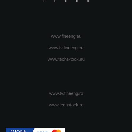
www.fineeng.eu
www.tv.fineeng.eu
www.techs-tock.eu
www.tv.fineeng.ro
www.techstock.ro