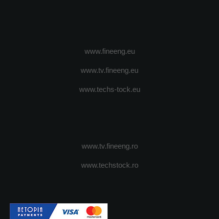
www.fineeng.eu
www.tv.fineeng.eu
www.techs-tock.eu
www.tv.fineeng.ro
www.techstock.ro