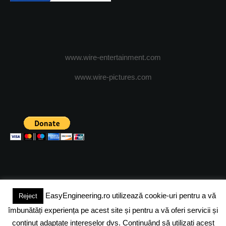
www.wire-entertainment.com
www.wire-pictures.com
EasyEngineering.ro utilizează cookie-uri pentru a vă
Reject
(c) 2024 - FineEngineeringMagazine. All rights reserved.
îmbunătăți experiența pe acest site și pentru a vă oferi servicii și
DESPRE NOI
ADVERTISING
JOBS
DESPRE COOKIES
conținut adaptate intereselor dvs. Continuând să utilizați acest