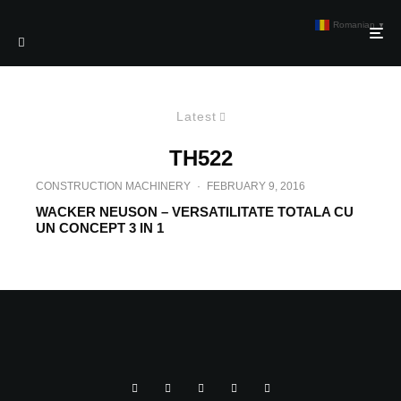
Romanian
▼
Latest
TH522
CONSTRUCTION MACHINERY
·
FEBRUARY 9, 2016
WACKER NEUSON – VERSATILITATE TOTALA CU
UN CONCEPT 3 IN 1