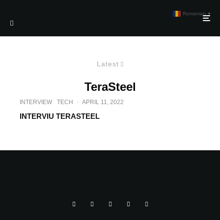
Romanian
▼
Latest
TeraSteel
INTERVIEW
TECH
·
APRIL 11, 2022
INTERVIU TERASTEEL