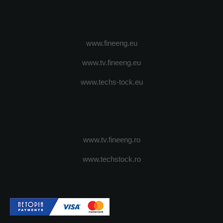
www.fineeng.eu
www.tv.fineeng.eu
www.techs-tock.eu
www.tv.fineeng.ro
www.techstock.ro