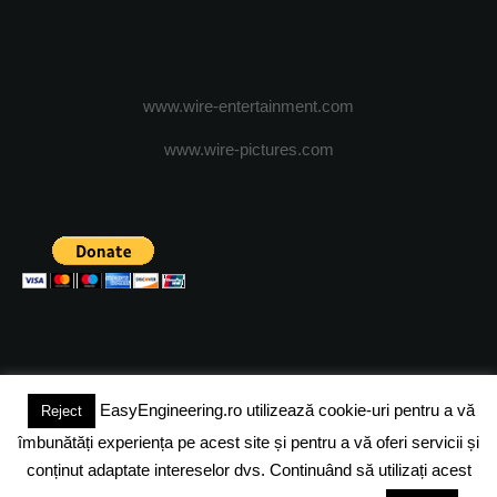
www.wire-entertainment.com
www.wire-pictures.com
EasyEngineering.ro utilizează cookie-uri pentru a vă
Reject
(c) 2024 - FineEngineeringMagazine. All rights reserved.
îmbunătăți experiența pe acest site și pentru a vă oferi servicii și
DESPRE NOI
ADVERTISING
JOBS
DESPRE COOKIES
conținut adaptate intereselor dvs. Continuând să utilizați acest