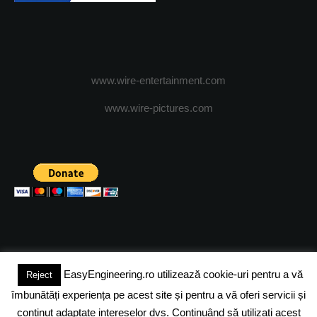
www.wire-entertainment.com
www.wire-pictures.com
EasyEngineering.ro utilizează cookie-uri pentru a vă
Reject
(c) 2024 - FineEngineeringMagazine. All rights reserved.
îmbunătăți experiența pe acest site și pentru a vă oferi servicii și
DESPRE NOI
ADVERTISING
JOBS
DESPRE COOKIES
conținut adaptate intereselor dvs. Continuând să utilizați acest