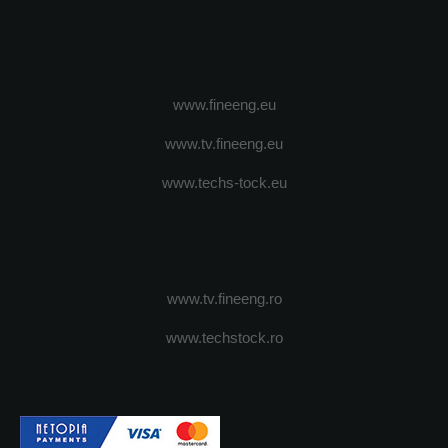
www.fineeng.eu
www.tv.fineeng.eu
www.techs-tock.eu
www.tv.fineeng.ro
www.techstock.ro