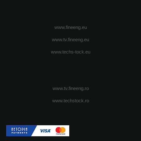
www.fineeng.eu
www.tv.fineeng.eu
www.techs-tock.eu
www.tv.fineeng.ro
www.techstock.ro