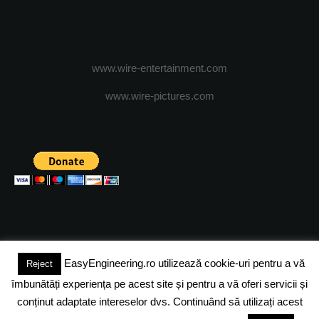
www.wire-entertainment.com
www.wire-pictures.com
EasyEngineering.ro utilizează cookie-uri pentru a vă
Reject
(c) 2024 - FineEngineeringMagazine. All rights reserved.
îmbunătăți experiența pe acest site și pentru a vă oferi servicii și
DESPRE NOI
ADVERTISING
JOBS
DESPRE COOKIES
conținut adaptate intereselor dvs. Continuând să utilizați acest