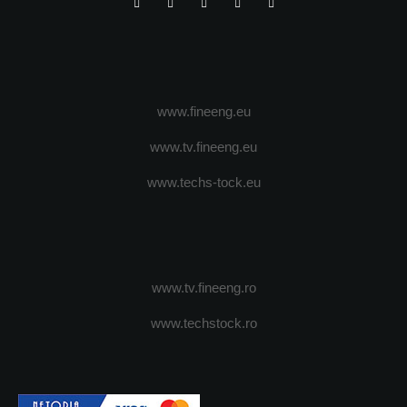
www.fineeng.eu
www.tv.fineeng.eu
www.techs-tock.eu
www.tv.fineeng.ro
www.techstock.ro