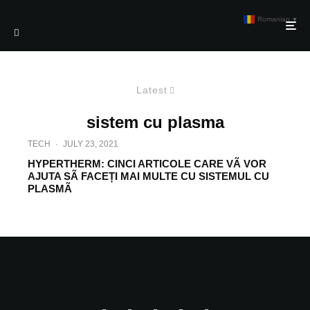
Romanian
▼
Latest
sistem cu plasma
TECH
·
JULY 23, 2021
HYPERTHERM: CINCI ARTICOLE CARE VÃ VOR
AJUTA SÃ FACEȚI MAI MULTE CU SISTEMUL CU
PLASMÃ