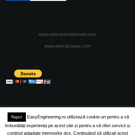
www.wire-entertainment.com
www.wire-pictures.com
EasyEngineering.ro utilizează cookie-uri pentru a vă
Reject
(c) 2024 - FineEngineeringMagazine. All rights reserved.
îmbunătăți experiența pe acest site și pentru a vă oferi servicii și
DESPRE NOI
ADVERTISING
JOBS
DESPRE COOKIES
conținut adaptate intereselor dvs. Continuând să utilizați acest