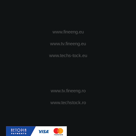
www.fineeng.eu
www.tv.fineeng.eu
www.techs-tock.eu
www.tv.fineeng.ro
www.techstock.ro