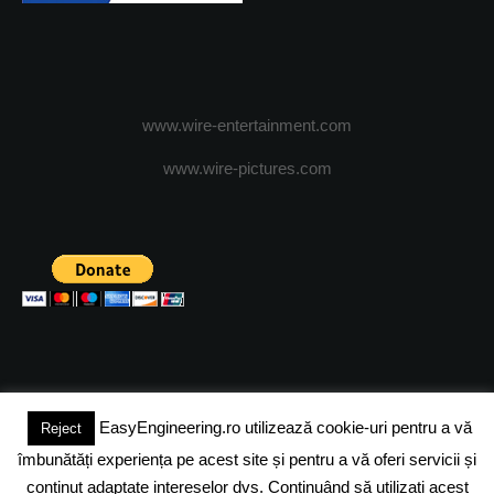
www.wire-entertainment.com
www.wire-pictures.com
EasyEngineering.ro utilizează cookie-uri pentru a vă
Reject
(c) 2024 - FineEngineeringMagazine. All rights reserved.
îmbunătăți experiența pe acest site și pentru a vă oferi servicii și
DESPRE NOI
ADVERTISING
JOBS
DESPRE COOKIES
conținut adaptate intereselor dvs. Continuând să utilizați acest