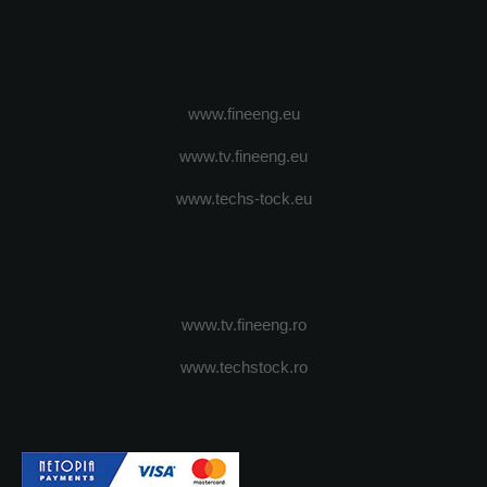
www.fineeng.eu
www.tv.fineeng.eu
www.techs-tock.eu
www.tv.fineeng.ro
www.techstock.ro